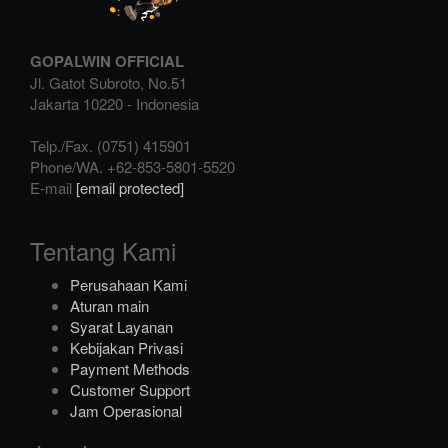
GOPALWIN OFFICIAL
Jl. Gatot Subroto, No.51
Jakarta
10220
-
Indonesia
Telp./Fax.
(0751) 415901
Phone/WA.
+62-853-5801-5520
E-mail
[email protected]
Tentang Kami
Perusahaan Kami
Aturan main
Syarat Layanan
Kebijakan Privasi
Payment Methods
Customer Support
Jam Operasional