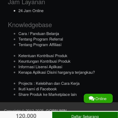
Jam Layanan
24 Jam Online
Knowledgebase
Cara / Panduan Belanja
Tentang Program Referral
Tentang Program Affiliasi
Ketentuan Kontribusi Produk
Keuntungan Kontribusi Produk
Informasi Lisensi Aplikasi
Kenapa Aplikasi Disini harganya terjangkau?
Projects : Kelebihan dan Cara Kerja
Ikuti kami di Facebook
Share Produk ke Marketplace lain
Online
Copyright © 2012-2025,
GOPALWIN
.
120,000
Oleh
GOPALWIN TEAM
|
Privacy Policy
|
Terms of Service
.
Daftar Sekarang