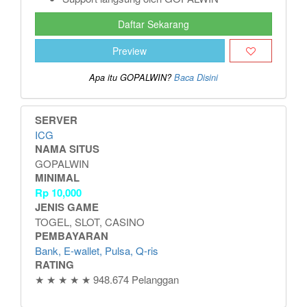
Daftar Sekarang
Preview
Apa itu GOPALWIN?
Baca Disini
SERVER
ICG
NAMA SITUS
GOPALWIN
MINIMAL
Rp
10,000
JENIS GAME
TOGEL, SLOT, CASINO
PEMBAYARAN
Bank, E-wallet, Pulsa, Q-ris
RATING
★ ★ ★ ★ ★ 948.674 Pelanggan